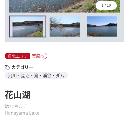
1
/
10
県北エリア
栗原市
カテゴリー
河川・湖沼・滝・渓谷・ダム
花山湖
はなやまこ
Hanayama Lake