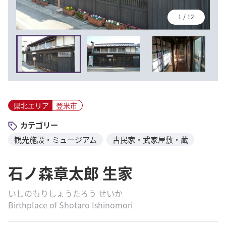
1
/
12
県北エリア
登米市
カテゴリー
観光施設・ミュージアム
古民家・武家屋敷・蔵
石ノ森章太郎 生家
いしのもりしょうたろう せいか
Birthplace of Shotaro Ishinomori