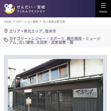
menu
HOME
ロケーション検索
石ノ森章太郎 生家
エリア >
県北エリア
,
登米市
カテゴリー >
レジャー・スポーツ
,
観光施設・ミュージ
アム
,
古い建物
,
古民家・武家屋敷・蔵