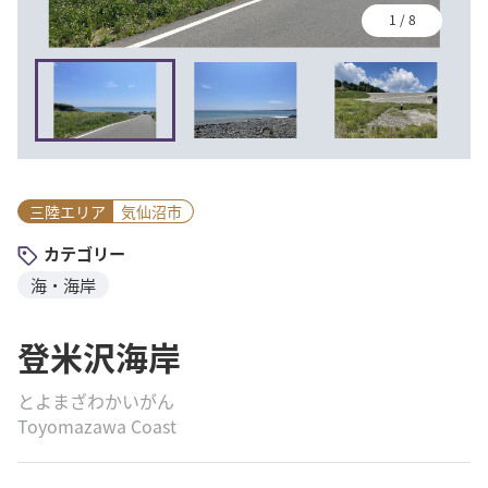
1
/
8
三陸エリア
気仙沼市
カテゴリー
海・海岸
登米沢海岸
とよまざわかいがん
Toyomazawa Coast