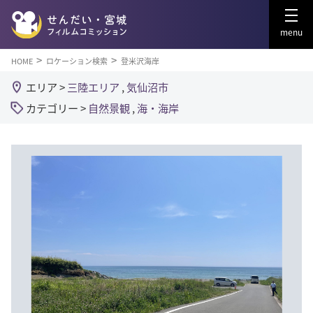
menu
HOME
ロケーション検索
登米沢海岸
エリア >
三陸エリア
,
気仙沼市
カテゴリー >
自然景観
,
海・海岸