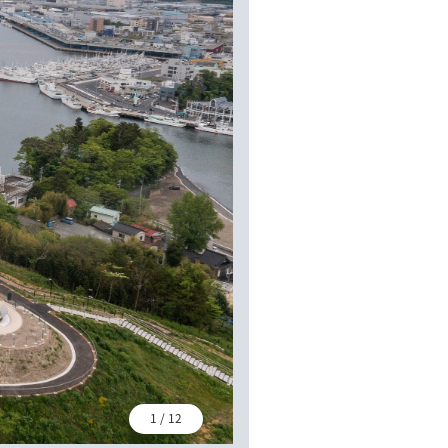
1
/
12