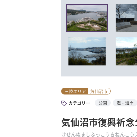
三陸エリア
気仙沼市
カテゴリー
公園
海・海岸
気仙沼市復興祈念
けせんぬましふっこうきねんこう