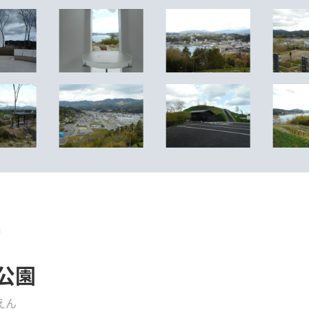
公園
えん