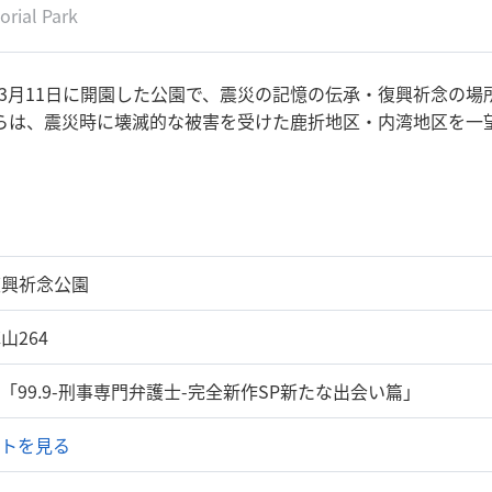
rial Park
1年3月11日に開園した公園で、震災の記憶の伝承・復興祈念の
らは、震災時に壊滅的な被害を受けた鹿折地区・内湾地区を一
復興祈念公園
山264
マ「99.9-刑事専門弁護士-完全新作SP新たな出会い篇」
イトを見る