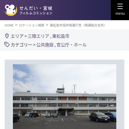
menu
HOME
ロケーション検索
東松島市役所鳴瀬庁舎（鳴瀬総合支所）
エリア >
三陸エリア
,
東松島市
カテゴリー >
公共施設
,
官公庁・ホール