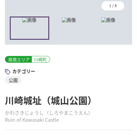
1
/
8
県南エリア
川崎町
カテゴリー
公園
川崎城址（城山公園）
かわさきじょうし（しろやまこうえん）
Ruin of Kawasaki Castle