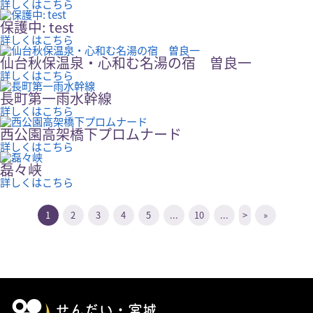
詳しくはこちら
保護中: test
詳しくはこちら
仙台秋保温泉・心和む名湯の宿 曽良一
詳しくはこちら
長町第一雨水幹線
詳しくはこちら
西公園高架橋下プロムナード
詳しくはこちら
磊々峡
詳しくはこちら
1
2
3
4
5
...
10
...
>
»