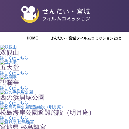
HOME
せんだい・宮城フィルムコミッションとは
双観山
詳しくはこちら
五大堂
詳しくはこちら
観瀾亭
詳しくはこちら
西の浜貝塚公園
詳しくはこちら
松島海岸公園避難施設（明月庵）
詳しくはこちら
宮城県 松島離宮