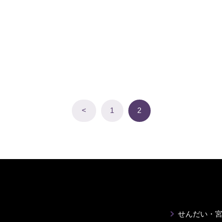
<
1
2
せんだい・