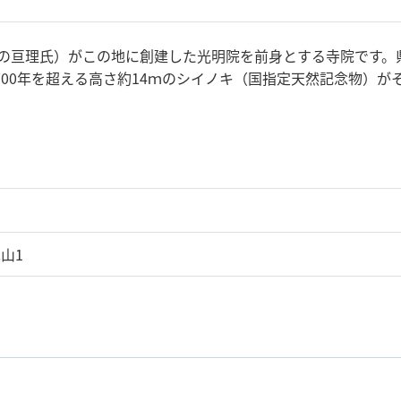
後の亘理氏）がこの地に創建した光明院を前身とする寺院です
00年を超える高さ約14ｍのシイノキ（国指定天然記念物）が
山1