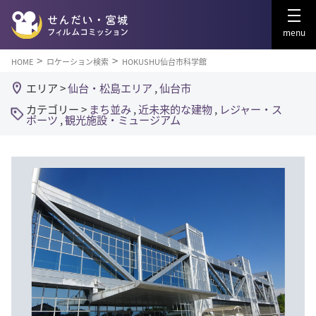
menu
HOME
ロケーション検索
HOKUSHU仙台市科学館
エリア >
仙台・松島エリア
,
仙台市
カテゴリー >
まち並み
,
近未来的な建物
,
レジャー・ス
ポーツ
,
観光施設・ミュージアム