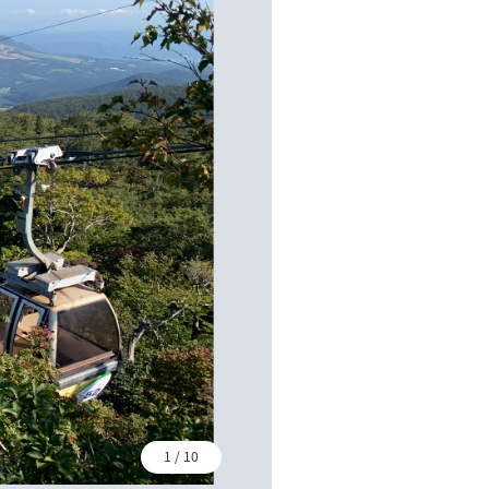
1
/
10