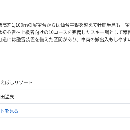
高約1,100ｍの展望台からは仙台平野を越えて牡鹿半島も一望
初心者～上級者向けの10コースを完備したスキー場として稼働し
町道には融雪装置を備えた区間があり、車両の搬出入もしやす
王えぼしリゾート
刈田温泉
イトを見る