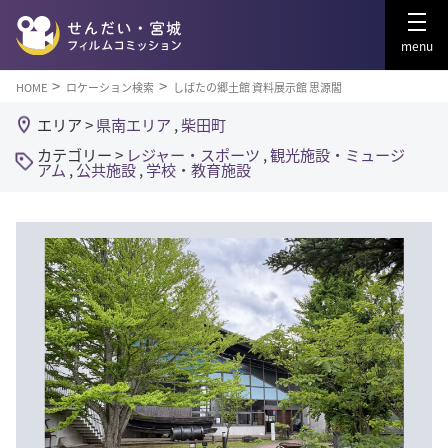
menu
HOME
ロケーション検索
しばたの郷土館 資料展示館 思源閣
エリア >
県南エリア
,
柴田町
カテゴリー >
レジャー・スポーツ
,
観光施設・ミュージ
アム
,
公共施設
,
学校・教育施設