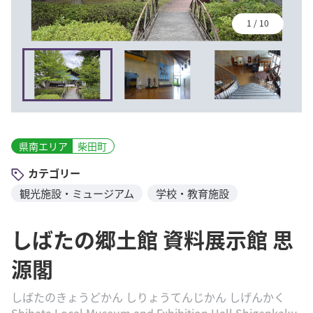
1
/
10
県南エリア
柴田町
カテゴリー
観光施設・ミュージアム
学校・教育施設
しばたの郷土館 資料展示館 思
源閣
しばたのきょうどかん しりょうてんじかん しげんかく
Shibata Local Museum and Exhibition Hall Shigenkaku